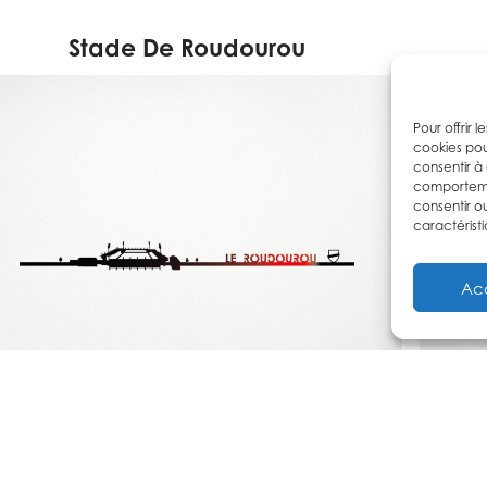
Stade De Roudourou
Pour offrir 
cookies pou
consentir à
comportemen
consentir o
caractéristi
Ac