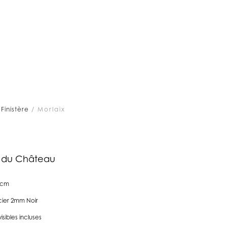
/
Finistère
/ Morlaix
e du Château
7cm
ier 2mm Noir
visibles incluses