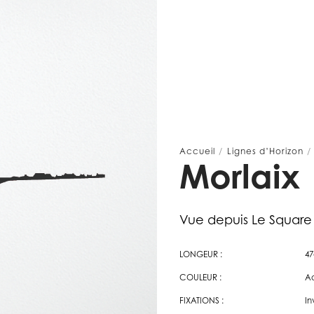
Accueil
/
Lignes d’Horizon
Morlaix
Vue depuis Le Squar
LONGEUR :
4
COULEUR :
Ac
FIXATIONS :
In