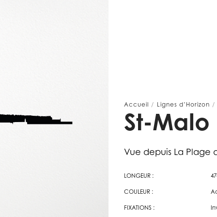
Accueil
/
Lignes d’Horizon
St-Malo
Vue depuis La Plage d
LONGEUR :
4
COULEUR :
Ac
FIXATIONS :
In