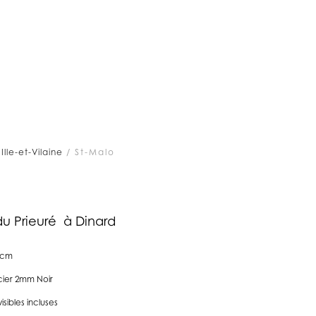
/
Ille-et-Vilaine
/ St-Malo
u Prieuré à Dinard
7cm
ier 2mm Noir
visibles incluses