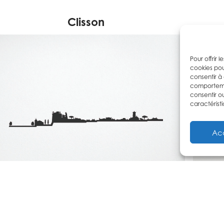
Clisson
Pour offrir 
cookies pou
consentir à
comportemen
consentir o
caractéristi
Ac